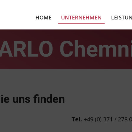
HOME
UNTERNEHMEN
LEISTU
ARLO Chemni
ie uns finden
Tel.
+49 (0) 371 / 278 0