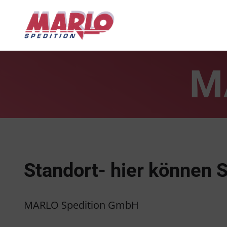
M
Standort- hier können S
MARLO Spedition GmbH