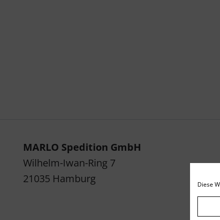
MARLO Spedition GmbH
Wilhelm-Iwan-Ring 7
21035 Hamburg
Diese W